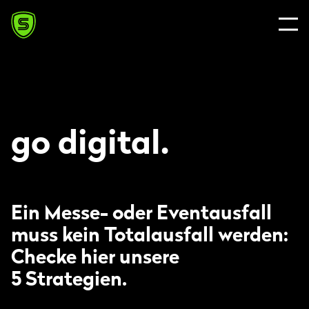
g
o
d
i
g
i
t
a
l
.
Ein Messe- oder Eventausfall
muss kein Total­ausfall werden:
Checke hier unsere
5 Strategien.